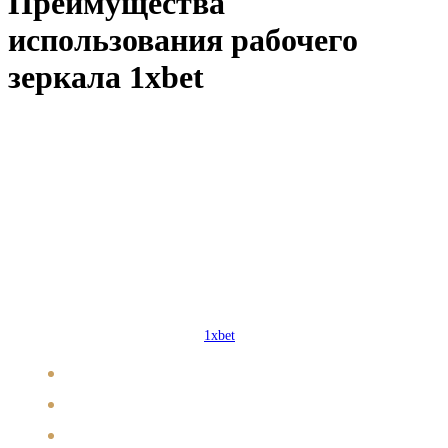
Преимущества
использования рабочего
зеркала 1xbet
Использование рабочего зеркала 1xbet имеет ряд преимуществ. Первая
и самая важная причина — возможность обхода блокировок. Если
основной сайт заблокирован, пользователи могут обратиться к
зеркалу и продолжать делать свои ставки без ограничений.
Во-вторых, зеркала предоставляют тот же уровень безопасности, что и
основной ресурс. Благодаря соблюдению современных стандартов
шифрования, пользователи могут быть уверены в защите своих
данных. Также стоит отметить, что зеркала часто сохраняют тот же
интерфейс и функционал, что обеспечивает легкость адаптации. Ниже
приведен список преимуществ:
1xbet
Быстрый доступ без дополнительных шагов.
Возможность использования на различных устройствах.
Удобный интерфейс и простота навигации.