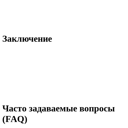
Также стоит обратить внимание на отзывы о зеркалах, которые можно
найти в интернет-пространстве. Они помогут вам лучше понять,
насколько безопасен тот или иной ресурс.
Заключение
В заключение, использование рабочего зеркала 1xbet может стать
хорошим решением для игроков, которым необходимо обойти
блокировки. Однако важно помнить о рисках и внимательно выбирать
источники. Проверяйте легитимность зеркал перед их
использованием и никогда не доверяйте подозрительным ссылкам.
Если вы будете следовать простым правилам безопасности, то сможете
комфортно и безопасно пользоваться услугами 1xbet.
Часто задаваемые вопросы
(FAQ)