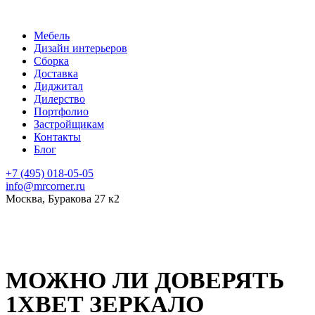
Мебель
Дизайн интерьеров
Сборка
Доставка
Диджитал
Дилерство
Портфолио
Застройщикам
Контакты
Блог
+7 (495) 018-05-05
info@mrcorner.ru
Москва, Буракова 27 к2
01 Фев 2026
МОЖНО ЛИ ДОВЕРЯТЬ
1XBET ЗЕРКАЛО