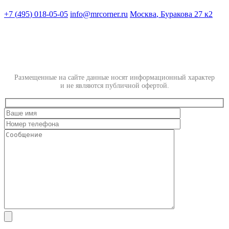
+
7
(
4
9
5
)
0
1
8
-
0
5
-
0
5
i
n
f
o
@
m
r
c
o
r
n
e
r
.
r
u
М
о
с
к
в
а
,
Б
у
р
а
к
о
в
а
2
7
к
2
Размещенные на сайте данные носят информационный характер
и не являются публичной офертой.