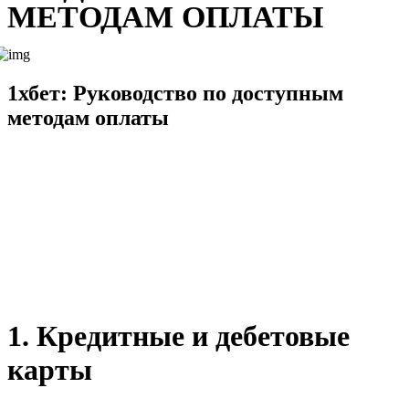
МЕТОДАМ ОПЛАТЫ
1хбет: Руководство по доступным
методам оплаты
В этой статье мы рассмотрим методы оплаты, которые доступны на
сайте 1хбет. Выбор подходящего способа внесения депозита и вывода
средств играет ключевую роль для комфорта игроков. 1хбет предлагает
разнообразные варианты для своих клиентов, включая банковские
карты, электронные кошельки и криптовалюту. Давайте подробнее
разберем каждую из категорий, чтобы вы могли выбрать наиболее
удобный способ оплаты для себя.
1. Кредитные и дебетовые
карты