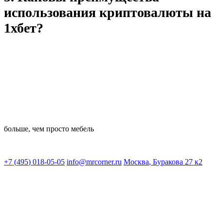
использования криптовалюты на
1хбет?
Криптовалюта обеспечивает анонимность, низкие комиссии и
быстроту транзакций.
больше,
чем просто мебель
+
7
(
4
9
5
)
0
1
8
-
0
5
-
0
5
i
n
f
o
@
m
r
c
o
r
n
e
r
.
r
u
М
о
с
к
в
а
,
Б
у
р
а
к
о
в
а
2
7
к
2